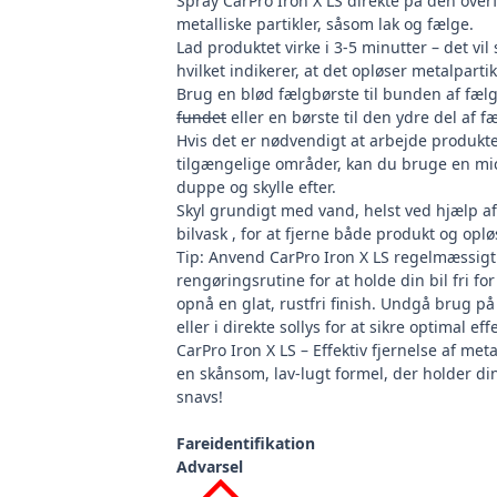
Spray CarPro Iron X LS direkte på den overf
metalliske partikler, såsom lak og fælge.
Lad produktet virke i 3-5 minutter – det vil ski
hvilket indikerer, at det opløser metalparti
Brug en
blød fælgbørste til bunden af fæ
fundet
eller en børste til den ydre del af f
Hvis det er nødvendigt at arbejde produkte
tilgængelige områder, kan du bruge en micr
duppe og skylle efter.
Skyl grundigt med vand, helst ved hjælp a
bilvask
, for at fjerne både produkt og oplø
Tip: Anvend CarPro Iron X LS regelmæssigt
rengøringsrutine for at holde din bil fri f
opnå en glat, rustfri finish. Undgå brug p
eller i direkte sollys for at sikre optimal effe
CarPro Iron X LS – Effektiv fjernelse af met
en skånsom, lav-lugt formel, der holder din 
snavs!
Fareidentifikation
Advarsel