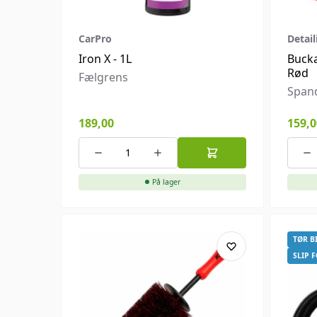
CarPro
Detai
Iron X - 1L
Bucka
Rød
Fælgrens
Spand
189,00
159,0
På lager
TØR B
SLIP 