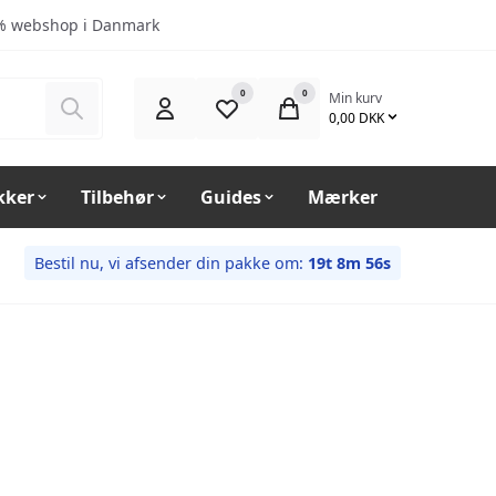
% webshop i Danmark
0
0
Min kurv
Søg
0,00 DKK
kker
Tilbehør
Guides
Mærker
Bestil nu, vi afsender din pakke om:
19t 8m 55s