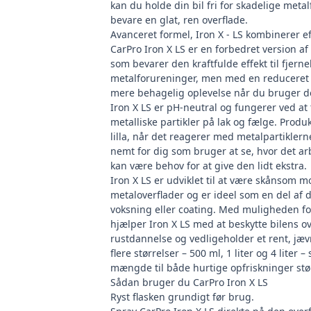
kan du holde din bil fri for skadelige meta
bevare en glat, ren overflade.
Avanceret formel, Iron X - LS kombinerer eff
CarPro Iron X LS er en forbedret version a
som bevarer den kraftfulde effekt til fjerne
metalforureninger, men med en reduceret 
mere behagelig oplevelse når du bruger d
Iron X LS er pH-neutral og fungerer ved at
metalliske partikler på lak og fælge. Produkt
lilla, når det reagerer med metalpartiklerne
nemt for dig som bruger at se, hvor det ar
kan være behov for at give den lidt ekstra.
Iron X LS er udviklet til at være skånsom mo
metaloverflader og er ideel som en del af
voksning eller coating. Med muligheden f
hjælper Iron X LS med at beskytte bilens o
rustdannelse og vedligeholder et rent, jæv
flere størrelser – 500 ml, 1 liter og 4 liter 
mængde til både hurtige opfriskninger stø
Sådan bruger du CarPro Iron X LS
Ryst flasken grundigt før brug.