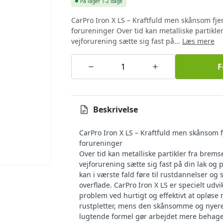
På lager
1-2 dage
CarPro Iron X LS – Kraftfuld men skånsom fjer
forureninger Over tid kan metalliske partikle
vejforurening sætte sig fast på...
Læs mere
F
Beskrivelse
CarPro Iron X LS – Kraftfuld men skånsom f
forureninger
Over tid kan metalliske partikler fra brems
vejforurening sætte sig fast på din lak og 
kan i værste fald føre til rustdannelser og 
overflade. CarPro Iron X LS er specielt udvikl
problem ved hurtigt og effektivt at opløse 
rustpletter, mens den skånsomme og nyere
lugtende formel gør arbejdet mere behagel