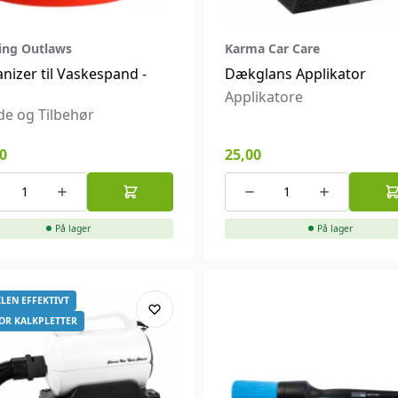
ling Outlaws
Karma Car Care
nizer til Vaskespand -
Dækglans Applikator
Applikatore
e og Tilbehør
0
25,00
På lager
På lager
ILEN EFFEKTIVT
FOR KALKPLETTER