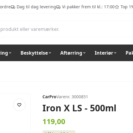
 ordre
Dag til dag levering
Vi pakker frem til kl.: 17:00
Top 1
ring
Beskyttelse
Aftørring
Interiør
Pa
CarPro
Varenr. 3000851
Iron X LS - 500ml
119,00