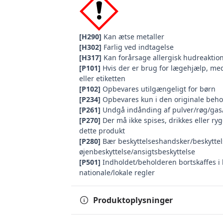
[H290]
Kan ætse metaller
[H302]
Farlig ved indtagelse
[H317]
Kan forårsage allergisk hudreaktio
[P101]
Hvis der er brug for lægehjælp, me
eller etiketten
[P102]
Opbevares utilgængeligt for børn
[P234]
Opbevares kun i den originale beho
[P261]
Undgå indånding af pulver/røg/gas
[P270]
Der må ikke spises, drikkes eller r
dette produkt
[P280]
Bær beskyttelseshandsker/beskyttel
øjenbeskyttelse/ansigtsbeskyttelse
[P501]
Indholdet/beholderen bortskaffes i 
nationale/lokale regler
Produktoplysninger