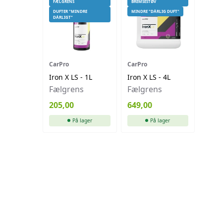
FÆLGRENS
BREMSESTØV
DUFTER "MINDRE
MINDRE "DÅRLIG DUFT"
DÅRLIGT"
CarPro
CarPro
Iron X LS - 1L
Iron X LS - 4L
Fælgrens
Fælgrens
205,00
649,00
På lager
På lager