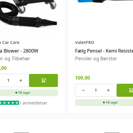
 Car Care
ValetPRO
a Blower - 2800W
Fælg Pensel - Kemi Resist
r og Tilbehør
Pensler og Børster
,00
109,00
På lager
1 anmeldelser
På lager