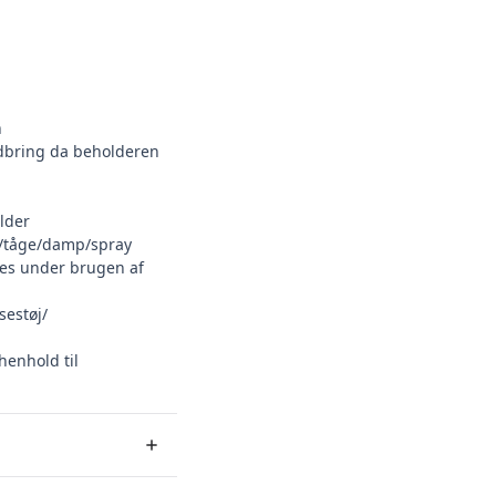
n
dbring da beholderen
lder
/tåge/damp/spray
yges under brugen af
sestøj/
henhold til