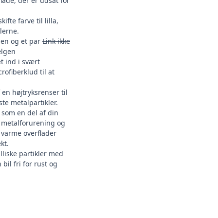
lade, der er udsat for
fte farve til lilla,
klerne.
lgen
og et par
Link ikke
ælgen
t ind i svært
ofiberklud til at
f en
højtryksrenser til
ste metalpartikler.
 som en del af din
or metalforurening og
å varme overflader
kt.
alliske partikler med
bil fri for rust og