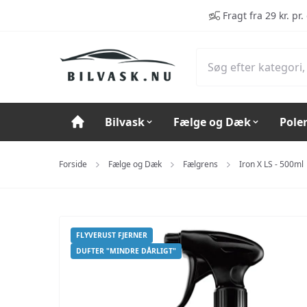
Spring til hovedindhold (tryk på Enter)
Fragt fra 29 kr. pr.
Bilvask
Fælge og Dæk
Pole
Forside
Fælge og Dæk
Fælgrens
Iron X LS - 500ml
FLYVERUST FJERNER
DUFTER "MINDRE DÅRLIGT"