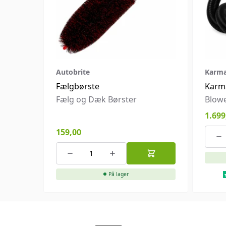
Autobrite
Karma
Fælgbørste
Karm
Fælg og Dæk Børster
Blowe
1.699
159,00
På lager