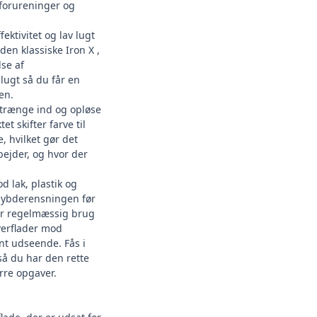
lforureninger og
ektivitet og lav lugt
f den
klassiske Iron X
,
lse af
lugt så du får en
en.
 trænge ind og opløse
et skifter farve til
, hvilket gør det
bejder, og hvor der
d lak, plastik og
 dybderensningen før
or regelmæssig brug
verflader mod
nt udseende. Fås i
– så du har den rette
rre opgaver.