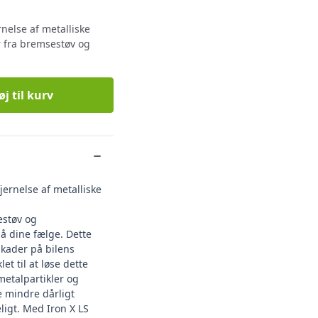
nelse af metalliske
r fra bremsestøv og
øj til kurv
jernelse af metalliske
estøv og
på dine fælge. Dette
skader på bilens
et til at løse dette
metalpartikler og
 mindre dårligt
igt. Med Iron X LS