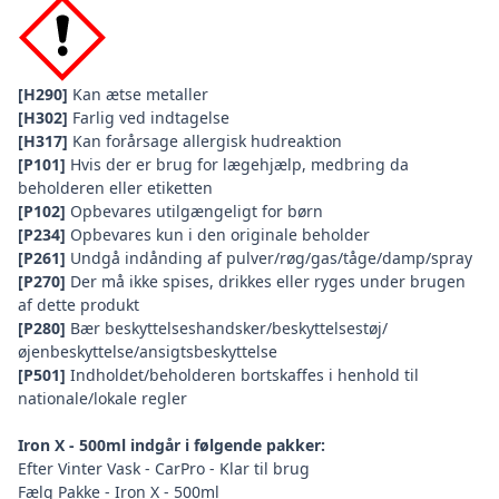
[H290]
Kan ætse metaller
[H302]
Farlig ved indtagelse
[H317]
Kan forårsage allergisk hudreaktion
[P101]
Hvis der er brug for lægehjælp, medbring da
beholderen eller etiketten
[P102]
Opbevares utilgængeligt for børn
[P234]
Opbevares kun i den originale beholder
[P261]
Undgå indånding af pulver/røg/gas/tåge/damp/spray
[P270]
Der må ikke spises, drikkes eller ryges under brugen
af dette produkt
[P280]
Bær beskyttelseshandsker/beskyttelsestøj/
øjenbeskyttelse/ansigtsbeskyttelse
[P501]
Indholdet/beholderen bortskaffes i henhold til
nationale/lokale regler
Iron X - 500ml indgår i følgende pakker:
Efter Vinter Vask - CarPro - Klar til brug
Fælg Pakke - Iron X - 500ml