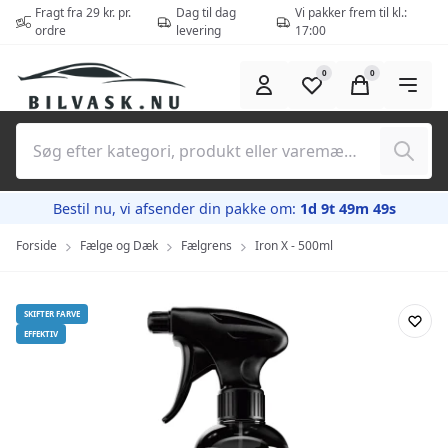
Spring til hovedindhold (tryk på Enter)
Fragt fra 29 kr. pr.
Dag til dag
Vi pakker frem til kl.:
ordre
levering
17:00
0
0
Søg
Bestil nu, vi afsender din pakke om:
1d 9t 49m 48s
Forside
Fælge og Dæk
Fælgrens
Iron X - 500ml
SKIFTER FARVE
EFFEKTIV