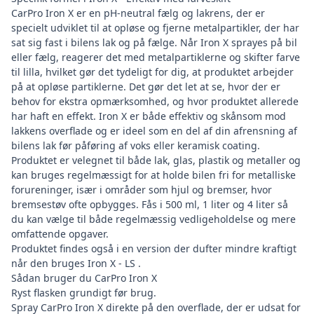
CarPro Iron X er en pH-neutral fælg og lakrens, der er
specielt udviklet til at opløse og fjerne metalpartikler, der har
sat sig fast i bilens lak og på fælge. Når Iron X sprayes på bil
eller fælg, reagerer det med metalpartiklerne og skifter farve
til lilla, hvilket gør det tydeligt for dig, at produktet arbejder
på at opløse partiklerne. Det gør det let at se, hvor der er
behov for ekstra opmærksomhed, og hvor produktet allerede
har haft en effekt. Iron X er både effektiv og skånsom mod
lakkens overflade og er ideel som en del af din
afrensning af
bilens lak
før påføring af voks eller keramisk coating.
Produktet er velegnet til både lak, glas, plastik og metaller og
kan bruges regelmæssigt for at holde bilen fri for metalliske
forureninger, især i områder som hjul og bremser, hvor
bremsestøv ofte opbygges. Fås i 500 ml, 1 liter og 4 liter så
du kan vælge til både regelmæssig vedligeholdelse og mere
omfattende opgaver.
Produktet findes også i en version der dufter mindre kraftigt
når den bruges
Iron X - LS
.
Sådan bruger du CarPro Iron X
Ryst flasken grundigt før brug.
Spray CarPro Iron X direkte på den overflade, der er udsat for