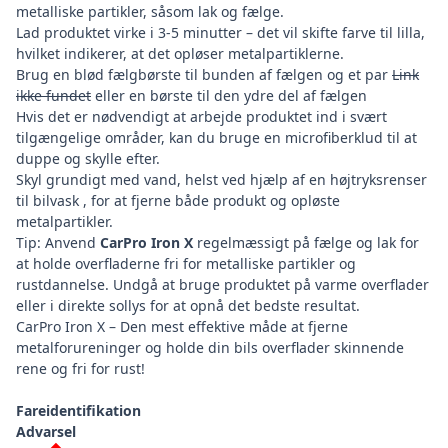
metalliske partikler, såsom lak og fælge.
Lad produktet virke i 3-5 minutter – det vil skifte farve til lilla,
hvilket indikerer, at det opløser metalpartiklerne.
Brug en
blød fælgbørste til bunden af fælgen
og et par
Link
ikke fundet
eller en børste til den ydre del af fælgen
Hvis det er nødvendigt at arbejde produktet ind i svært
tilgængelige områder, kan du bruge en microfiberklud til at
duppe og skylle efter.
Skyl grundigt med vand, helst ved hjælp af en
højtryksrenser
til bilvask
, for at fjerne både produkt og opløste
metalpartikler.
Tip: Anvend
CarPro Iron X
regelmæssigt på fælge og lak for
at holde overfladerne fri for metalliske partikler og
rustdannelse. Undgå at bruge produktet på varme overflader
eller i direkte sollys for at opnå det bedste resultat.
CarPro Iron X – Den mest effektive måde at fjerne
metalforureninger og holde din bils overflader skinnende
rene og fri for rust!
Fareidentifikation
Advarsel