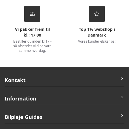
Vi pakker frem til
Top 1% webshop i
kl.: 17:00
Danmark
Bestiller du inden kl 17 -
Vores kunder elsker os!
så afsender vi dine vare
samme hverdag.
Kontakt
Bilvask.Nu
Information
Rugvænget 19C,
2630 Taastrup
Butik og Åbningstider
Bilpleje Guides
Telefon:
42171742
Kontakt