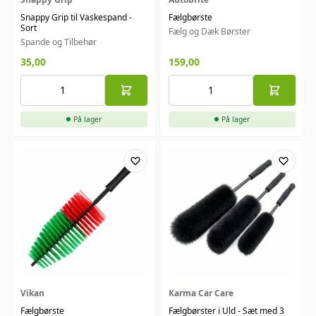
Snappy Grip til Vaskespand -
Fælgbørste
Sort
Fælg og Dæk Børster
Spande og Tilbehør
35,00
159,00
På lager
På lager
Vikan
Karma Car Care
Fælgbørste
Fælgbørster i Uld - Sæt med 3