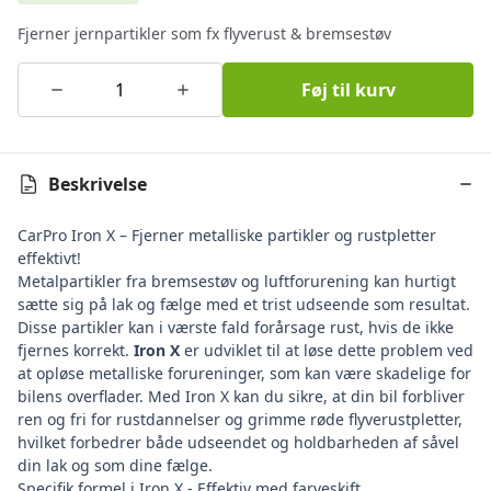
Fjerner jernpartikler som fx flyverust & bremsestøv
Føj til kurv
Beskrivelse
CarPro Iron X – Fjerner metalliske partikler og rustpletter
effektivt!
Metalpartikler fra bremsestøv og luftforurening kan hurtigt
sætte sig på lak og fælge med et trist udseende som resultat.
Disse partikler kan i værste fald forårsage rust, hvis de ikke
fjernes korrekt.
Iron X
er udviklet til at løse dette problem ved
at opløse metalliske forureninger, som kan være skadelige for
bilens overflader. Med Iron X kan du sikre, at din bil forbliver
ren og fri for rustdannelser og grimme røde flyverustpletter,
hvilket forbedrer både udseendet og holdbarheden af såvel
din lak og som dine fælge.
Specifik formel i Iron X - Effektiv med farveskift