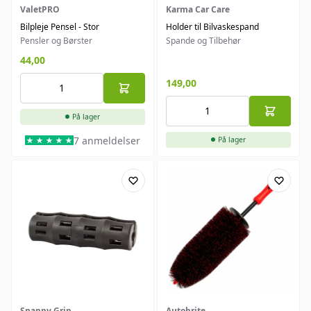
ValetPRO
Karma Car Care
Bilpleje Pensel - Stor
Holder til Bilvaskespand
Pensler og Børster
Spande og Tilbehør
44,00
149,00
På lager
7 anmeldelser
På lager
Snappy Grip
Autobrite