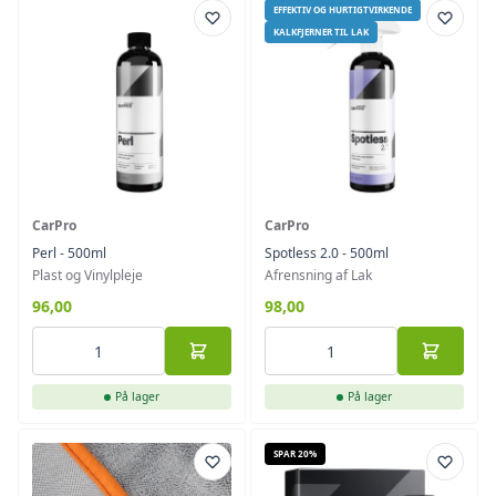
EFFEKTIV OG HURTIGTVIRKENDE
KALKFJERNER TIL LAK
CarPro
CarPro
Perl - 500ml
Spotless 2.0 - 500ml
Plast og Vinylpleje
Afrensning af Lak
96,00
98,00
På lager
På lager
SPAR 20%