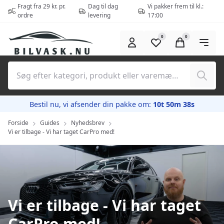
Spring til hovedindhold (tryk på Enter)
Fragt fra 29 kr. pr.
Dag til dag
Vi pakker frem til kl.:
ordre
levering
17:00
0
0
Søg
Bestil nu, vi afsender din pakke om:
10t 50m 38s
Forside
Guides
Nyhedsbrev
Vi er tilbage - Vi har taget CarPro med!
Vi er tilbage - Vi har taget
CarPro med!