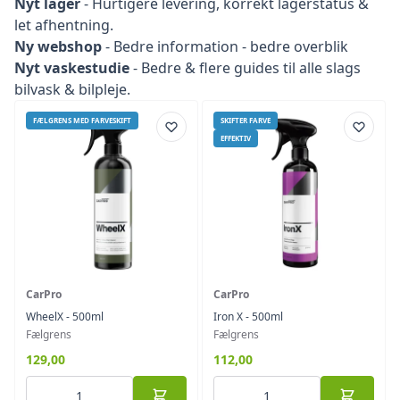
Nyt lager
- Hurtigere levering, korrekt lagerstatus &
let afhentning.
Ny webshop
- Bedre information - bedre overblik
Nyt vaskestudie
- Bedre & flere guides til alle slags
bilvask & bilpleje.
FÆLGRENS MED FARVESKIFT
SKIFTER FARVE
EFFEKTIV
CarPro
CarPro
WheelX - 500ml
Iron X - 500ml
Fælgrens
Fælgrens
129,00
112,00