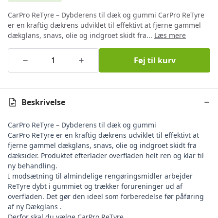
CarPro ReTyre – Dybderens til dæk og gummi CarPro ReTyre
er en kraftig dækrens udviklet til effektivt at fjerne gammel
dækglans, snavs, olie og indgroet skidt fra...
Læs mere
Føj til kurv
Beskrivelse
CarPro ReTyre – Dybderens til dæk og gummi
CarPro ReTyre er en kraftig dækrens udviklet til effektivt at
fjerne gammel dækglans, snavs, olie og indgroet skidt fra
dæksider. Produktet efterlader overfladen helt ren og klar til
ny behandling.
I modsætning til almindelige rengøringsmidler arbejder
ReTyre dybt i gummiet og trækker forureninger ud af
overfladen. Det gør den ideel som forberedelse før påføring
af ny
Dækglans
.
Derfor skal du vælge CarPro ReTyre