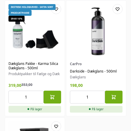
EKSTREM HOLDBARHED - SATIN SORT
PRODUKTPAKKE
SPAR 10%
Dækglans Pakke - Karma Silica
CarPro
Dækglans - 500ml
Darkside - Dækglans - 500ml
Produktpakker til Fælge og Dæk
Dækglans
353,00
319,00
198,00
På lager
På lager