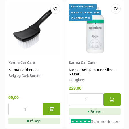
LANG HOLDBARHED
BLANK ELLER MAT LOOK
VI ANBEFALER ❤️
Karma Car Care
Karma Car Care
Karma Dækbørste
Karma Dækglans med Silica -
500ml
Fælg og Dæk Børster
Dækglans
229,00
99,00
På lager
3 anmeldelser
På lager