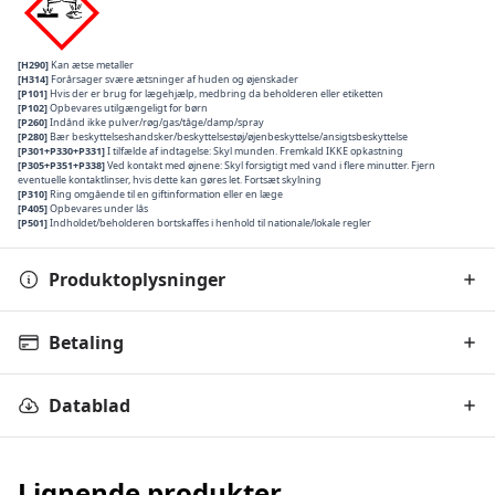
[H290]
Kan ætse metaller
[H314]
Forårsager svære ætsninger af huden og øjenskader
[P101]
Hvis der er brug for lægehjælp, medbring da beholderen eller etiketten
[P102]
Opbevares utilgængeligt for børn
[P260]
Indånd ikke pulver/røg/gas/tåge/damp/spray
[P280]
Bær beskyttelseshandsker/beskyttelsestøj/øjenbeskyttelse/ansigtsbeskyttelse
[P301+P330+P331]
I tilfælde af indtagelse: Skyl munden. Fremkald IKKE opkastning
[P305+P351+P338]
Ved kontakt med øjnene: Skyl forsigtigt med vand i flere minutter. Fjern
eventuelle kontaktlinser, hvis dette kan gøres let. Fortsæt skylning
[P310]
Ring omgående til en giftinformation eller en læge
[P405]
Opbevares under lås
[P501]
Indholdet/beholderen bortskaffes i henhold til nationale/lokale regler
Produktoplysninger
Betaling
Datablad
Lignende produkter