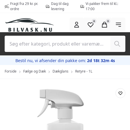
Spring til hovedindhold (tryk på Enter)
Fragt fra 29 kr. pr.
Dag til dag
Vi pakker frem til kl.:
ordre
levering
17:00
0
0
Søg
Bestil nu, vi afsender din pakke om:
2d 18t 32m 3s
Forside
Fælge og Dæk
Dækglans
Retyre - 1L