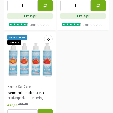
På lager
På lager
1 anmeldelser
1 anmeldelser
PRODUKTPAKKE
SPAR 15%
Karma Car Care
Karma Polermidler - 4 Pak
Produktpakker til Polering
556,00
473,00