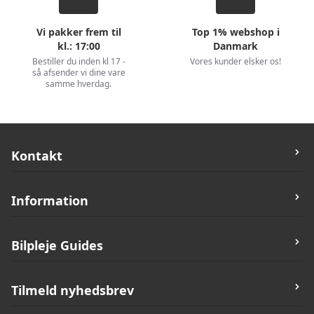
Vi pakker frem til
Top 1% webshop i
kl.: 17:00
Danmark
Bestiller du inden kl 17 -
Vores kunder elsker os!
så afsender vi dine vare
samme hverdag.
Kontakt
Bilvask.Nu
Information
Rugvænget 19C,
2630 Taastrup
Butik og Åbningstider
Bilpleje Guides
Telefon:
42171742
Kontakt
Post:
support@bilvask.nu
Nyheder
Guides til Bilvask
Tilmeld nyhedsbrev
CVR
:
39712636
Tilbud
Guides til Bil Polering