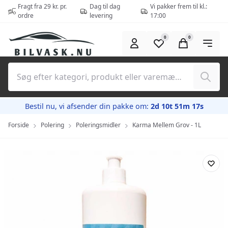
Spring til hovedindhold (tryk på Enter)
Fragt fra 29 kr. pr.
Dag til dag
Vi pakker frem til kl.:
ordre
levering
17:00
0
0
Søg
Bestil nu, vi afsender din pakke om:
2d 10t 51m 16s
Forside
Polering
Poleringsmidler
Karma Mellem Grov - 1L