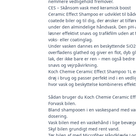
nemmere vedligehold fremover.
CES – Skånsom vask med keramisk boost
Ceramic Effect Shampoo er udviklet til båd
coatede biler og til dig, der ønsker at tilfø
under den almindelige håndvask. Den pH-
løsner effektivt snavs og trafikfilm uden at
voks- eller coatinglag.
Under vasken dannes en beskyttende SiO2-
overfladens glathed og giver en flot, dyb g
lak, der ikke bare er ren – men også bedre
snavs og vejrpåvirkning.
Koch Chemie Ceramic Effect Shampoo 1L er
drøj i brug og passer perfekt ind i en vedl
hvor vask og beskyttelse kombineres effekti
Sådan bruger du Koch Chemie Ceramic Ef
Forvask bilen.
Bland shampooen i en vaskespand med van
dosering.
Vask bilen med en
vaskehånd
i lige bevæg
Skyl bilen grundigt med rent vand.
Tør bilen af med
Microfiber Håndklæde Lo