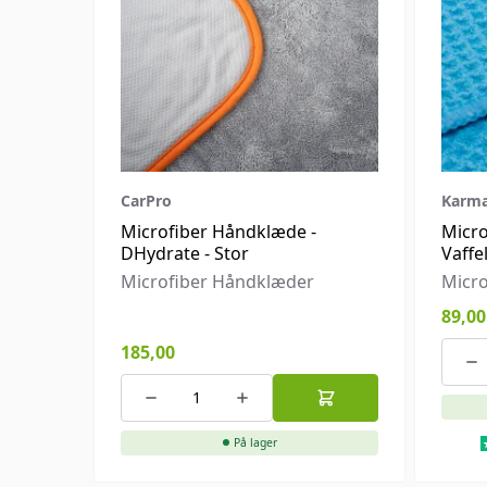
CarPro
Karma
Microfiber Håndklæde -
Micro
DHydrate - Stor
Vaffe
Microfiber Håndklæder
Micr
89,00
185,00
På lager