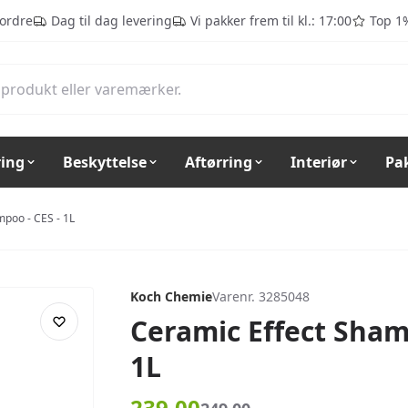
 ordre
Dag til dag levering
Vi pakker frem til kl.: 17:00
Top 1
ring
Beskyttelse
Aftørring
Interiør
Pa
mpoo - CES - 1L
Koch Chemie
Varenr. 3285048
Ceramic Effect Sham
1L
239,00