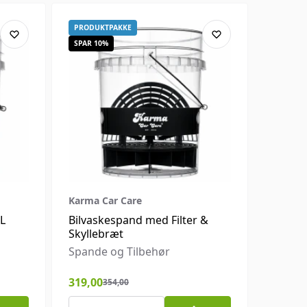
PRODUKTPAKKE
SPAR 10%
Karma Car Care
2L
Bilvaskespand med Filter &
Skyllebræt
Spande og Tilbehør
319,00
354,00