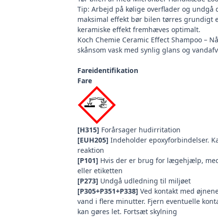
Tip: Arbejd på kølige overflader og undgå d
maksimal effekt bør bilen tørres grundigt e
keramiske effekt fremhæves optimalt.
Koch Chemie Ceramic Effect Shampoo – Nå
skånsom vask med synlig glans og vandafv
Fareidentifikation
Fare
[H315]
Forårsager hudirritation
[EUH205]
Indeholder epoxyforbindelser. Ka
reaktion
[P101]
Hvis der er brug for lægehjælp, me
eller etiketten
[P273]
Undgå udledning til miljøet
[P305+P351+P338]
Ved kontakt med øjnene:
vand i flere minutter. Fjern eventuelle konta
kan gøres let. Fortsæt skylning