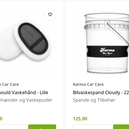
 Car Care
Karma Car Care
ould Vaskehånd - Lille
Bilvaskespand Cloudy - 2
ehænder og Vaskepuder
Spande og Tilbehør
0
125,00