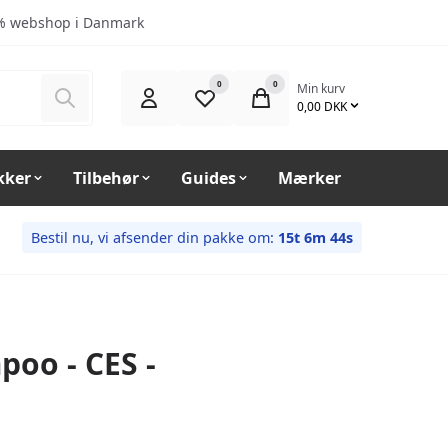
% webshop i Danmark
0
0
Min kurv
Søg
0,00 DKK
kker
Tilbehør
Guides
Mærker
Bestil nu, vi afsender din pakke om:
15t 6m 43s
poo - CES -