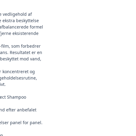
e vedligehold af
re ekstra beskyttelse
afbalancerede formel
 fjerne eksisterende
film, som forbedrer
lans. Resultatet er en
 beskyttet mod vand,
 koncentreret og
igeholdelsesrutine,
vt.
fect Shampoo
d efter anbefalet
elser panel for panel.
op
.