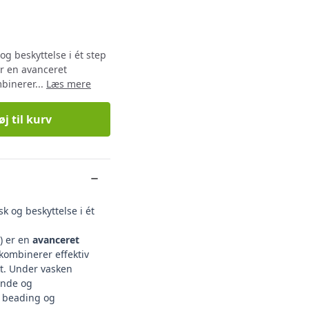
g beskyttelse i ét step
r en avanceret
binerer...
Læs mere
øj til kurv
 og beskyttelse i ét
) er en
avanceret
 kombinerer effektiv
t. Under vasken
ende og
g beading og