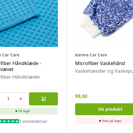
 Car Care
Karma Car Care
fiber Håndklæde -
Microfiber Vaskehånd
lvævet
Vaskehænder og Vaskep
ofiber Håndklæder
99,00
Vis produkt
På lager
7 anmeldelser
Ikke på lager.