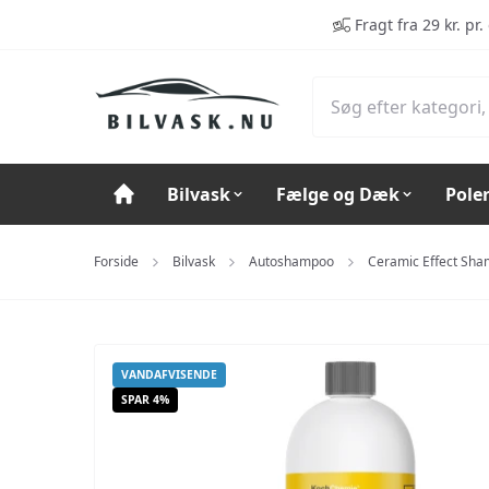
Spring til hovedindhold (tryk på Enter)
Fragt fra 29 kr. pr.
Bilvask
Fælge og Dæk
Pole
Forside
Bilvask
Autoshampoo
Ceramic Effect Sha
VANDAFVISENDE
SPAR 4%